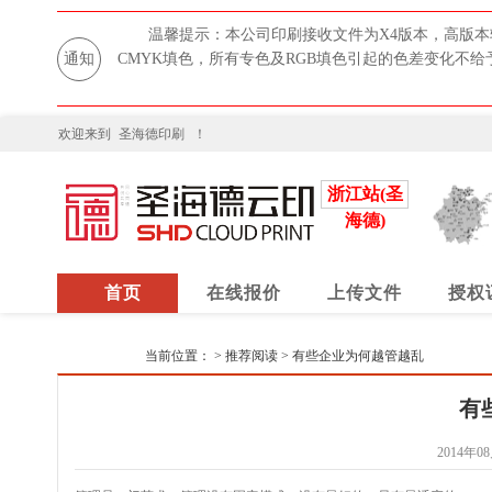
温馨提示：本公司印刷接收文件为X4版本，高版本
通知
CMYK填色，所有专色及RGB填色引起的色差变化不
欢迎来到
圣海德印刷
！
浙江站(圣
海德)
首页
在线报价
上传文件
授权
当前位置：
>
推荐阅读
>
有些企业为何越管越乱
有
2014年08