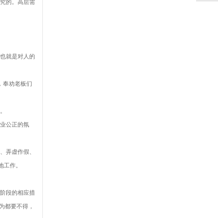
究的。高层需
也就是对人的
，奉劝老板们
。
业公正的氛
、弄虚作假、
地工作。
阶段的相应措
为都要不得，