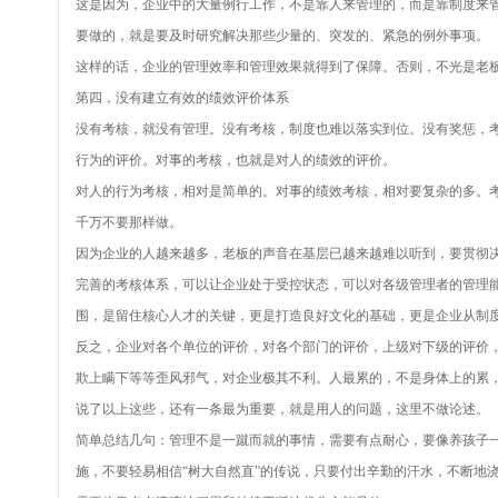
这是因为，企业中的大量例行工作，不是靠人来管理的，而是靠制度来
要做的，就是要及时研究解决那些少量的、突发的、紧急的例外事项。
这样的话，企业的管理效率和管理效果就得到了保障。否则，不光是老
第四，没有建立有效的绩效评价体系
没有考核，就没有管理。没有考核，制度也难以落实到位。没有奖惩，
行为的评价。对事的考核，也就是对人的绩效的评价。
对人的行为考核，相对是简单的。对事的绩效考核，相对要复杂的多。考
千万不要那样做。
因为企业的人越来越多，老板的声音在基层已越来越难以听到，要贯彻
完善的考核体系，可以让企业处于受控状态，可以对各级管理者的管理
围，是留住核心人才的关键，更是打造良好文化的基础，更是企业从制
反之，企业对各个单位的评价，对各个部门的评价，上级对下级的评价
欺上瞒下等等歪风邪气，对企业极其不利。人最累的，不是身体上的累，
说了以上这些，还有一条最为重要，就是用人的问题，这里不做论述。
简单总结几句：管理不是一蹴而就的事情，需要有点耐心，要像养孩子
施，不要轻易相信“树大自然直”的传说，只要付出辛勤的汗水，不断地