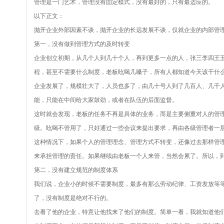
管理是一门艺术，管理没有固定模式，没有最好的，只有最适应的。
以下正文：
抛开企业外部因素不谈，抛开企业的长远发展不谈，仅就企业的内部管
第一，没有做到管理方式的及时转变
企业创立初期，从几个人到几十个人，再到更多一点的人，张三李四王
程，甚至不需要什么制度，老板吆喝几嗓子，所有人都知道今天该干什
企业发展了，规模壮大了，人员也多了，由几十号人到了几百人、几千
能，只能在中间给大家鼓劲，或者在队伍的后面监督。
这时就会发现，老板的任务不再是具体的业务，而是主要侧重对人的管
级。吆喝不管用了，只好通过一些会议来提出要求，再由各级管理者一
这种情况下，如果个人的管理理念、管理方式不转变，还像过去那样管
来承担管理的责任。如果继续由老板一个人来管，当然会累了。所以，
第二，没有建立规范的制度体系
我们说，企业小的时候不需要制度，最多有那么劳动纪律、工资发放等
了，没有制度是绝对不行的。
去看了他的企业，特意让他找来了他们的制度。简单一看，我就知道他