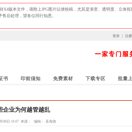
转X4版本文件，请附上JPG图片以便校稿，尤其是渐变、透明度、立体
给予售后处理，望各位同行知悉。
登录
|
注册
证书
印前须知
免费素材
下载专区
批量
些企业为何越管越乱
月08日 16:07
来源：
编辑：
圣海德