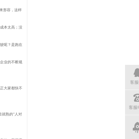
来形容，这样
成本太高；没
驶呢？是跑在
企业的不断规
客服
正大家都快不
客服
轻就熟的“人对