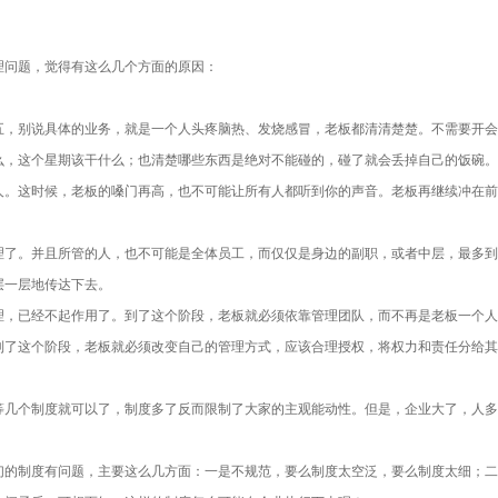
理问题，觉得有这么几个方面的原因：
五，别说具体的业务，就是一个人头疼脑热、发烧感冒，老板都清清楚楚。不需要开会
么，这个星期该干什么；也清楚哪些东西是绝对不能碰的，碰了就会丢掉自己的饭碗。
人。这时候，老板的嗓门再高，也不可能让所有人都听到你的声音。老板再继续冲在前
理了。并且所管的人，也不可能是全体员工，而仅仅是身边的副职，或者中层，最多到
层一层地传达下去。
理，已经不起作用了。到了这个阶段，老板就必须依靠管理团队，而不再是老板一个人
到了这个阶段，老板就必须改变自己的管理方式，应该合理授权，将权力和责任分给其
等几个制度就可以了，制度多了反而限制了大家的主观能动性。但是，企业大了，人多
们的制度有问题，主要这么几方面：一是不规范，要么制度太空泛，要么制度太细；二