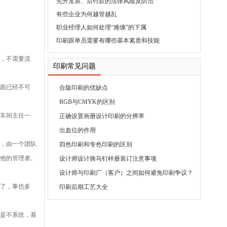
先开发票、后付款的法律风险及防范
有些企业为何越管越乱
职业经理人如何处理“难缠”的下属
印刷跟单员需要有哪些基本素质和技能
，不需要流
印刷常见问题
面已经不可
合版印刷的优缺点
RGB与CMYK的区别
车间主任一
正确设置画册设计印刷的分辨率
出血位的作用
，由一个团队
四色印刷和专色印刷的区别
他的管理者。
设计师设计骑马钉样册装订注意事项
设计师与印刷厂（客户）之间如何避免印刷争议？
了，事也多
印刷后期工艺大全
是不系统，基