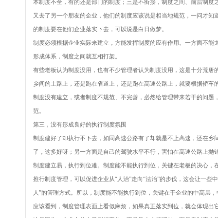
本制度不全，有的还是部门的制度；三是不衔接，制度之间、前后制度
又去了另一个朋友的企业，他们的制度应该说是相当地规范，一问才知道
的制度要在他们企业落实下去，可以说是白日做梦。
制度必须根据企业实际来建立，方能发挥制度的应有作用。一方面不能
形成体系，制度之间就互相打架。
有些老板认为制度没用，也有不少管理者认为制度没用，这是十分荒唐
乡间的土路上，还是跑在省道上，还是跑在高速公路上，就要根据轿车
制度没有建立，或者制度不规范、不完善，必然给管理带来若干的问题
范。
第三，没有形成良好的执行制度氛围
制度建好了却执行不下去，如同高速公路有了却就是不上高速，还在乡
了，这多好呀；另一方面是自己的驾驶水平不行，害怕在高速公路上抛
制度建立易，执行到位难。制度能不能执行到位，关键在老板的决心，
推行制度管理，可以促进企业从“人治”走向“法治”的步伐，这会让一些
人”的管理方式。所以，制度能不能执行到位，关键在于企业的中高层，
应该看到，制度管理表面上看似麻烦，如果真正落实到位，就会体现出