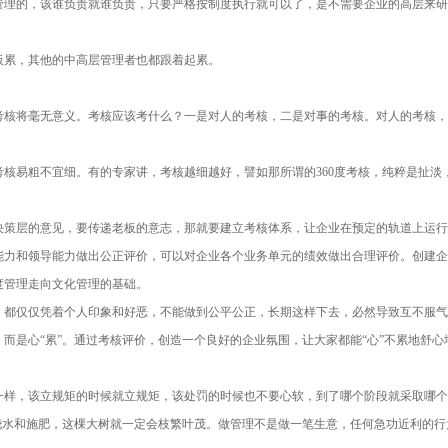
管理的，该谁负责就谁负责，只要严格按制度执行就可以了，是不需要企业的高层来研
板累，其他的中高层管理者也都跟着起累。
考核将毫无意义。考核应该考什么？一是对人的考核，二是对事的考核。对人的考核，
核易粗不宜细。有的专家讲，考核越细越好，譬如那所谓的360度考核，纯粹是扯淡
决策层的意见，要传递老板的意志，那就要建立考核体系，让企业在预定的轨道上运行
能力和领导能力做出公正评价，可以对企业各个业务单元的绩效做出合理评价。创建企
度管理走向文化管理的基础。
，都仅仅凭着个人印象和好恶，不能做到公平公正，长期这样下去，必然导致互不服气
而是心“累”。通过考核评价，创造一个良好的企业氛围，让大家都能“心”不累地舒心
一样，该立规矩的时候就立规矩，该处罚的时候也不要心软，到了哪个阶段就采取哪个
浇水和施肥，这棵大树就一定会枝繁叶茂。做管理不是做一笔生意，任何急功近利的行