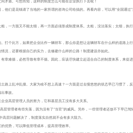
之间矛盾。可想而知，这样的制度怎么可能在企业执行下去呢！
，他们是花钱请了当地的一家所谓的咨询公司给搞的。再看内容，可以用“全国通过”
太粗，一方面又不能太细，再一方面必须形成制度体系。太粗，没法落实；太细，执行
的。打个比方，如果把企业比作一辆轿车，那么你是想让这辆轿车在什么样的道路上行
的情况，还要根据自己的实力，去修建什么样的公路！制度建设亦如此。
，有章难循，必然导致有章不循。因此，应该尽快建立起适合自己的制度体系，来促进
间土路上乱冲乱撞。大家为啥不想上高速？一方面是过去慢悠悠的状态早已习惯了，反
锚出事故。
在企业高层管理人员的努力，它和基层员工没有多大关系。
中高层管理者有些失落，因为没有了“当官”的威风。另外，一些管理者还放不下早已驾
中高层问题解决了，制度落实自然就不会有多大阻力。
它的优势，可以降低管理成本，提高管理效率。