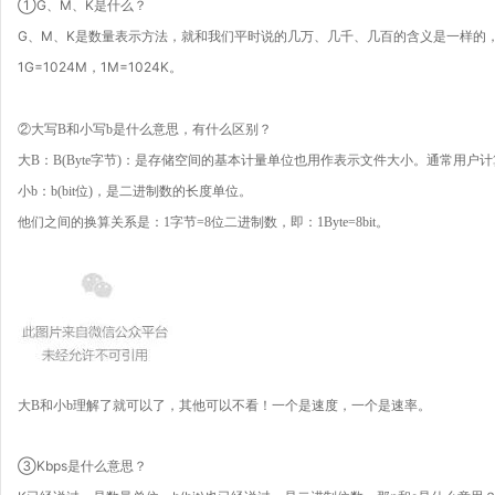
①G、M、K是什么？
G、M、K是数量表示方法，就和我们平时说的几万、几千、几百的含义是一样的，只
1G=1024M，1M=1024K。
②大写B和小写b是什么意思，有什么区别？
大B：B(Byte字节)：是存储空间的基本计量单位也用作表示文件大小。通常用户
小b：b(bit位)，是二进制数的长度单位。
他们之间的换算关系是：1字节=8位二进制数，即：1Byte=8bit。
大B和小b理解了就可以了，其他可以不看！一个是速度，一个是速率。
③Kbps是什么意思？