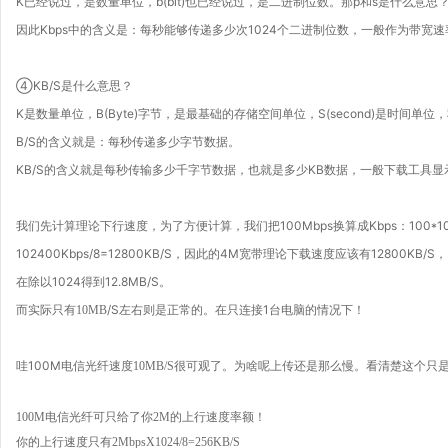
K已经说过，是数量单位，b(bit)也已经说过，是二进制位数。那p和s是什么意思？p
因此Kbps中的含义是：每秒能够传递多少次1024个二进制位数，一般作为带宽
④KB/S是什么意思？
K是数量单位，B(Byte)字节，是最基础的存储空间单位，S(second)是时间单
B/S的含义就是：每秒传递多少字节数据。
KB/S的含义就是每秒传输多少千字节数据，也就是多少KB数据，一般下载工具
我们先计算理论下行速度，为了方便计算，我们把100Mbps换算成Kbps：100*1
102400Kbps/8=12800KB/S，因此的4M宽带理论下载速度应该有12800KB/S，
在除以1024得到12.8MB/S。
而实际只有
/S左右则是正常的。在只连接1台电脑的情况下！
10MB
哇100M电信光纤速度
10MB/S很可观了。为啥呢上传还是那么慢。看清楚这个
100M电信光纤可只给了你2M的上行速度率额！
你的上行速度只有2MbpsX1024/8=256
KB/S